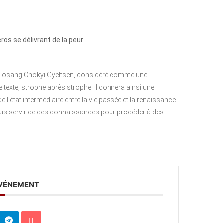
ros se délivrant de la peur
 Losang Chokyi Gyeltsen, considéré comme une
exte, strophe après strophe. Il donnera ainsi une
e l’état intermédiaire entre la vie passée et la renaissance
us servir de ces connaissances pour procéder à des
ÉVÉNEMENT